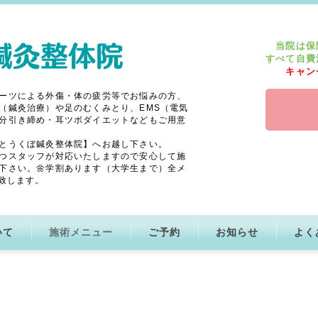
当院は保
すべて自費
キャン
ーツによる外傷・体の疲労等でお悩みの方、
（鍼灸治療）や足のむくみとり、EMS（電気
分引き締め・耳ツボダイエットなどもご用意
とうくぼ鍼灸整体院】へお越し下さい。
つスタッフが対応いたしますので安心して施
下さい。🌼学割あります（大学生まで）全メ
致します。
いて
施術メニュー
ご予約
お知らせ
よく