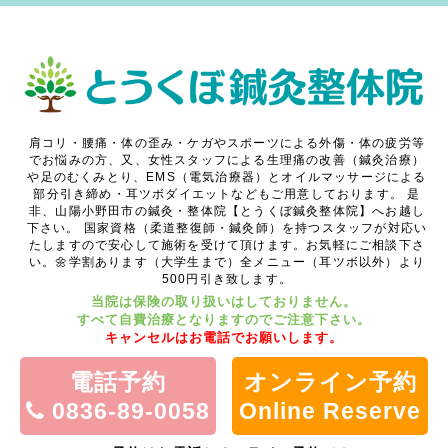
肩コリ・腰痛・体の歪み・ケガやスポーツによる外傷・体の疲労等
でお悩みの方、又、女性スタッフによる生理痛の改善（鍼灸治療）
や足のむくみとり、EMS（電気治療器）とオイルマッサージによる
部分引き締め・耳ツボダイエットなどもご用意しております。
是
非、山陽小野田市の鍼灸・整体院【とうくぼ鍼灸整体院】へお越し
下さい。
国家資格（柔道整復師・鍼灸師）を持つスタッフが対応い
たしますので安心して施術を受けて頂けます。お気軽にご相談下さ
い。🌼学割あります（大学生まで）全メニュー（耳ツボ以外）より
500円引き致します。
当院は保険の取り扱いはしておりません。
すべて自費治療となりますのでご注意下さい。
キャンセルはお電話でお願いします。
電話予約
オンライン予約
0836-89-0058
Online Reserve