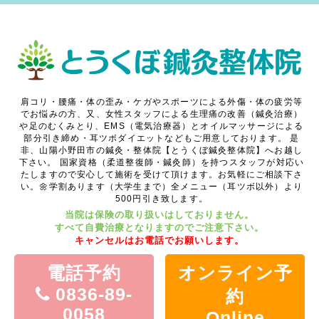
肩コリ・腰痛・体の歪み・ケガやスポーツによる外傷・体の疲労等
でお悩みの方、又、女性スタッフによる生理痛の改善（鍼灸治療）
や足のむくみとり、EMS（電気治療器）とオイルマッサージによる
部分引き締め・耳ツボダイエットなどもご用意しております。
是
非、山陽小野田市の鍼灸・整体院【とうくぼ鍼灸整体院】へお越し
下さい。
国家資格（柔道整復師・鍼灸師）を持つスタッフが対応い
たしますので安心して施術を受けて頂けます。お気軽にご相談下さ
い。🌼学割あります（大学生まで）全メニュー（耳ツボ以外）より
500円引き致します。
当院は保険の取り扱いはしておりません。
すべて自費治療となりますのでご注意下さい。
キャンセルはお電話でお願いします。
電話予約
オンライン予
0836-89-
約
0058
Online