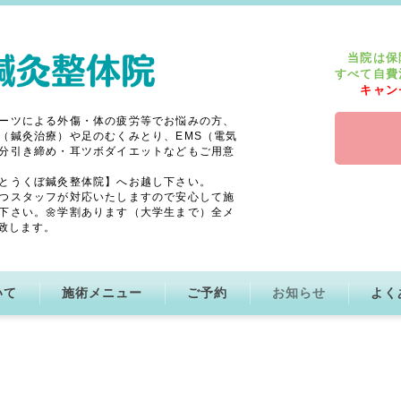
当院は保
すべて自費
キャン
ーツによる外傷・体の疲労等でお悩みの方、
（鍼灸治療）や足のむくみとり、EMS（電気
分引き締め・耳ツボダイエットなどもご用意
とうくぼ鍼灸整体院】へお越し下さい。
つスタッフが対応いたしますので安心して施
下さい。🌼学割あります（大学生まで）全メ
致します。
いて
施術メニュー
ご予約
お知らせ
よく