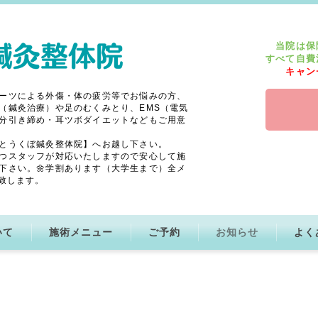
当院は保
すべて自費
キャン
ーツによる外傷・体の疲労等でお悩みの方、
（鍼灸治療）や足のむくみとり、EMS（電気
分引き締め・耳ツボダイエットなどもご用意
とうくぼ鍼灸整体院】へお越し下さい。
つスタッフが対応いたしますので安心して施
下さい。🌼学割あります（大学生まで）全メ
致します。
いて
施術メニュー
ご予約
お知らせ
よく