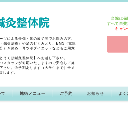
当院は保
すべて自費
キャン
ーツによる外傷・体の疲労等でお悩みの方、
（鍼灸治療）や足のむくみとり、EMS（電気
分引き締め・耳ツボダイエットなどもご用意
とうくぼ鍼灸整体院】へお越し下さい。
つスタッフが対応いたしますので安心して施
下さい。🌼学割あります（大学生まで）全メ
致します。
いて
施術メニュー
ご予約
お知らせ
よく