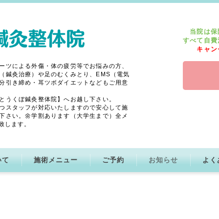
当院は保
すべて自費
キャン
ーツによる外傷・体の疲労等でお悩みの方、
（鍼灸治療）や足のむくみとり、EMS（電気
分引き締め・耳ツボダイエットなどもご用意
とうくぼ鍼灸整体院】へお越し下さい。
つスタッフが対応いたしますので安心して施
下さい。🌼学割あります（大学生まで）全メ
致します。
いて
施術メニュー
ご予約
お知らせ
よく