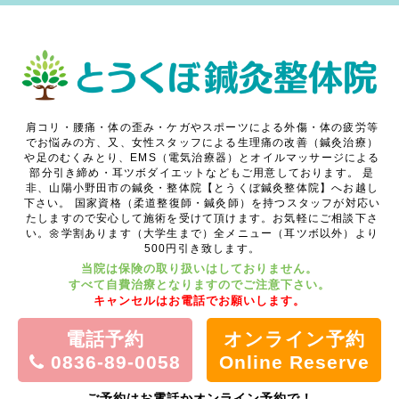
肩コリ・腰痛・体の歪み・ケガやスポーツによる外傷・体の疲労等
でお悩みの方、又、女性スタッフによる生理痛の改善（鍼灸治療）
や足のむくみとり、EMS（電気治療器）とオイルマッサージによる
部分引き締め・耳ツボダイエットなどもご用意しております。
是
非、山陽小野田市の鍼灸・整体院【とうくぼ鍼灸整体院】へお越し
下さい。
国家資格（柔道整復師・鍼灸師）を持つスタッフが対応い
たしますので安心して施術を受けて頂けます。お気軽にご相談下さ
い。🌼学割あります（大学生まで）全メニュー（耳ツボ以外）より
500円引き致します。
当院は保険の取り扱いはしておりません。
すべて自費治療となりますのでご注意下さい。
キャンセルはお電話でお願いします。
電話予約
オンライン予約
0836-89-0058
Online Reserve
ご予約はお電話かオンライン予約で！