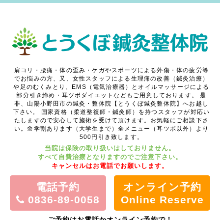
肩コリ・腰痛・体の歪み・ケガやスポーツによる外傷・体の疲労等
でお悩みの方、又、女性スタッフによる生理痛の改善（鍼灸治療）
や足のむくみとり、EMS（電気治療器）とオイルマッサージによる
部分引き締め・耳ツボダイエットなどもご用意しております。
是
非、山陽小野田市の鍼灸・整体院【とうくぼ鍼灸整体院】へお越し
下さい。
国家資格（柔道整復師・鍼灸師）を持つスタッフが対応い
たしますので安心して施術を受けて頂けます。お気軽にご相談下さ
い。🌼学割あります（大学生まで）全メニュー（耳ツボ以外）より
500円引き致します。
当院は保険の取り扱いはしておりません。
すべて自費治療となりますのでご注意下さい。
キャンセルはお電話でお願いします。
電話予約
オンライン予約
0836-89-0058
Online Reserve
ご予約はお電話かオンライン予約で！