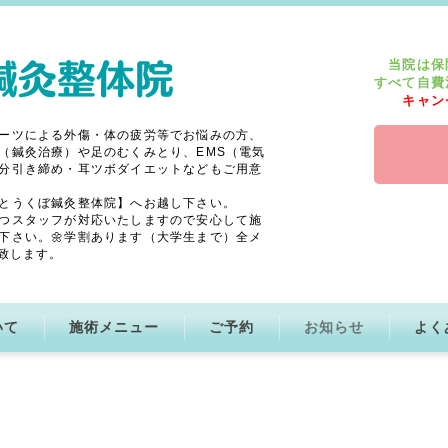
当院は保
すべて自費
キャン
ーツによる外傷・体の疲労等でお悩みの方、
（鍼灸治療）や足のむくみとり、EMS（電気
分引き締め・耳ツボダイエットなどもご用意
とうくぼ鍼灸整体院】へお越し下さい。
つスタッフが対応いたしますので安心して施
下さい。🌼学割あります（大学生まで）全メ
致します。
いて
施術メニュー
ご予約
お知らせ
よく