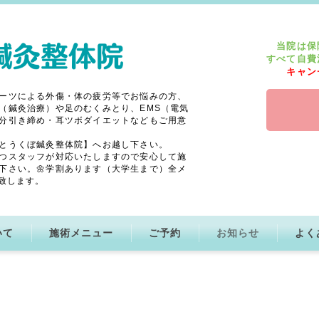
当院は保
すべて自費
キャン
ーツによる外傷・体の疲労等でお悩みの方、
（鍼灸治療）や足のむくみとり、EMS（電気
分引き締め・耳ツボダイエットなどもご用意
とうくぼ鍼灸整体院】へお越し下さい。
つスタッフが対応いたしますので安心して施
下さい。🌼学割あります（大学生まで）全メ
致します。
いて
施術メニュー
ご予約
お知らせ
よく