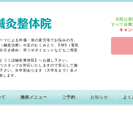
当院は保
すべて自費
キャン
ーツによる外傷・体の疲労等でお悩みの方、
（鍼灸治療）や足のむくみとり、EMS（電気
分引き締め・耳ツボダイエットなどもご用意
とうくぼ鍼灸整体院】へお越し下さい。
つスタッフが対応いたしますので安心して施
下さい。🌼学割あります（大学生まで）全メ
致します。
いて
施術メニュー
ご予約
お知らせ
よく