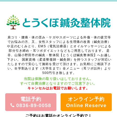
肩コリ・腰痛・体の歪み・ケガやスポーツによる外傷・体の疲労等
でお悩みの方、又、女性スタッフによる生理痛の改善（鍼灸治療）
や足のむくみとり、EMS（電気治療器）とオイルマッサージによる
部分引き締め・耳ツボダイエットなどもご用意しております。
是
非、山陽小野田市の鍼灸・整体院【とうくぼ鍼灸整体院】へお越し
下さい。
国家資格（柔道整復師・鍼灸師）を持つスタッフが対応い
たしますので安心して施術を受けて頂けます。お気軽にご相談下さ
い。🌼学割あります（大学生まで）全メニュー（耳ツボ以外）より
500円引き致します。
当院は保険の取り扱いはしておりません。
すべて自費治療となりますのでご注意下さい。
キャンセルはお電話でお願いします。
電話予約
オンライン予約
0836-89-0058
Online Reserve
ご予約はお電話かオンライン予約で！