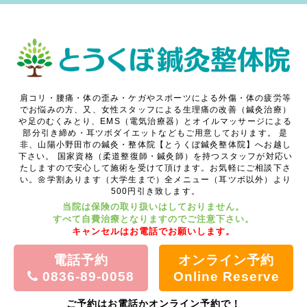
肩コリ・腰痛・体の歪み・ケガやスポーツによる外傷・体の疲労等
でお悩みの方、又、女性スタッフによる生理痛の改善（鍼灸治療）
や足のむくみとり、EMS（電気治療器）とオイルマッサージによる
部分引き締め・耳ツボダイエットなどもご用意しております。
是
非、山陽小野田市の鍼灸・整体院【とうくぼ鍼灸整体院】へお越し
下さい。
国家資格（柔道整復師・鍼灸師）を持つスタッフが対応い
たしますので安心して施術を受けて頂けます。お気軽にご相談下さ
い。🌼学割あります（大学生まで）全メニュー（耳ツボ以外）より
500円引き致します。
当院は保険の取り扱いはしておりません。
すべて自費治療となりますのでご注意下さい。
キャンセルはお電話でお願いします。
電話予約
オンライン予約
0836-89-0058
Online Reserve
ご予約はお電話かオンライン予約で！