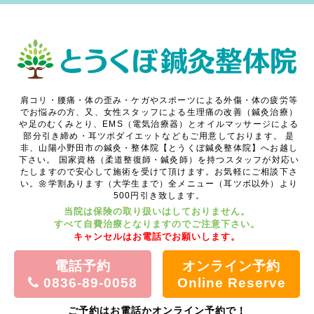
肩コリ・腰痛・体の歪み・ケガやスポーツによる外傷・体の疲労等
でお悩みの方、又、女性スタッフによる生理痛の改善（鍼灸治療）
や足のむくみとり、EMS（電気治療器）とオイルマッサージによる
部分引き締め・耳ツボダイエットなどもご用意しております。
是
非、山陽小野田市の鍼灸・整体院【とうくぼ鍼灸整体院】へお越し
下さい。
国家資格（柔道整復師・鍼灸師）を持つスタッフが対応い
たしますので安心して施術を受けて頂けます。お気軽にご相談下さ
い。🌼学割あります（大学生まで）全メニュー（耳ツボ以外）より
500円引き致します。
当院は保険の取り扱いはしておりません。
すべて自費治療となりますのでご注意下さい。
キャンセルはお電話でお願いします。
電話予約
オンライン予約
0836-89-0058
Online Reserve
ご予約はお電話かオンライン予約で！