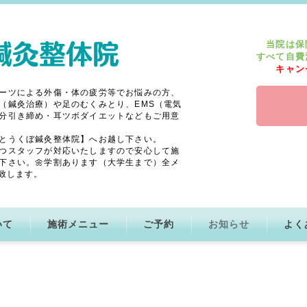
当院は保
すべて自費
キャン
ーツによる外傷・体の疲労等でお悩みの方、
（鍼灸治療）や足のむくみとり、EMS（電気
分引き締め・耳ツボダイエットなどもご用意
とうくぼ鍼灸整体院】へお越し下さい。
つスタッフが対応いたしますので安心して施
下さい。🌼学割あります（大学生まで）全メ
致します。
いて
施術メニュー
ご予約
お知らせ
よく