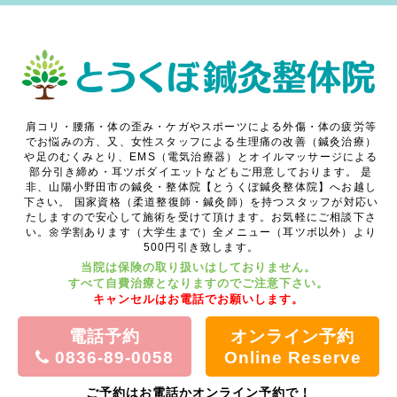
肩コリ・腰痛・体の歪み・ケガやスポーツによる外傷・体の疲労等
でお悩みの方、又、女性スタッフによる生理痛の改善（鍼灸治療）
や足のむくみとり、EMS（電気治療器）とオイルマッサージによる
部分引き締め・耳ツボダイエットなどもご用意しております。
是
非、山陽小野田市の鍼灸・整体院【とうくぼ鍼灸整体院】へお越し
下さい。
国家資格（柔道整復師・鍼灸師）を持つスタッフが対応い
たしますので安心して施術を受けて頂けます。お気軽にご相談下さ
い。🌼学割あります（大学生まで）全メニュー（耳ツボ以外）より
500円引き致します。
当院は保険の取り扱いはしておりません。
すべて自費治療となりますのでご注意下さい。
キャンセルはお電話でお願いします。
電話予約
オンライン予約
0836-89-0058
Online Reserve
ご予約はお電話かオンライン予約で！